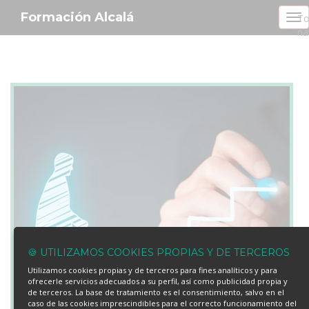
Formación Alcalá
To
na
🍪 UTILIZAMOS COOKIES PROPIAS Y DE TERCEROS
Utilizamos cookies propias y de terceros para fines analíticos y para
ofrecerle servicios adecuados a su perfil, así como publicidad propia y
de terceros. La base de tratamiento es el consentimiento, salvo en el
caso de las cookies imprescindibles para el correcto funcionamiento del