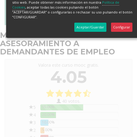
sitio web. Puede obtener más información en nuestra
Política de
Cookies
, aceptar todas las cookies pulsando el botón
“ACEPTAR/GUARDAR” o configurarlas o rechazar su uso pulsando el botón
“CONFIGURAR”.
Aceptar/Guardar
Configurar
MOOC GRATUITO ONLINE:
ASESORAMIENTO A
DEMANDANTES DE EMPLEO
Valora este curso mooc gratis.
4.05
40 votos.
5
55.00%
4
20.00%
3
10.00%
2
5.00%